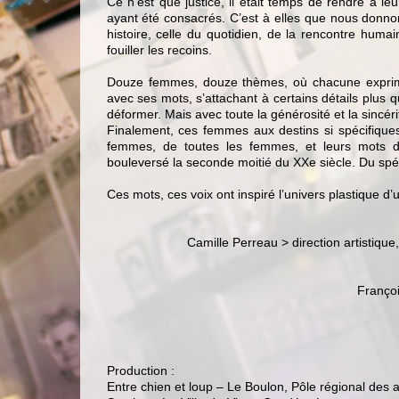
Ce n’est que justice, il était temps de rendre à 
ayant été consacrés. C’est à elles que nous donnon
histoire, celle du quotidien, de la rencontre hum
fouiller les recoins.
Douze femmes, douze thèmes, où chacune exprime
avec ses mots, s’attachant à certains détails plus q
déformer. Mais avec toute la générosité et la sincéri
Finalement, ces femmes aux destins si spécifiques
femmes, de toutes les femmes, et leurs mots des
bouleversé la seconde moitié du XXe siècle. Du spéc
Ces mots, ces voix ont inspiré l’univers plastique d’
Camille Perreau > direction artistique,
Franço
Production :
Entre chien et loup – Le Boulon, Pôle régional des 