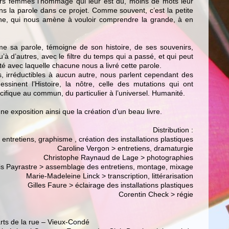
leurs femmes l’hommage qui leur est dû, moins de mots leur
s la parole dans ce projet. Comme souvent, c’est la petite
aine, qui nous amène à vouloir comprendre la grande, à en
 sa parole, témoigne de son histoire, de ses souvenirs,
u’à d’autres, avec le filtre du temps qui a passé, et qui peut
té avec laquelle chacune nous a livré cette parole.
, irréductibles à aucun autre, nous parlent cependant des
sinent l’Histoire, la nôtre, celle des mutations qui ont
ifique au commun, du particulier à l’universel. Humanité.
une exposition ainsi que la création d’un beau livre.
Distribution :
 entretiens, graphisme , création des installations plastiques
Caroline Vergon > entretiens, dramaturgie
Christophe Raynaud de Lage > photographies
is Payrastre > assemblage des entretiens, montage, mixage
Marie-Madeleine Linck > transcription, littérarisation
Gilles Faure > éclairage des installations plastiques
Corentin Check > régie
arts de la rue – Vieux-Condé