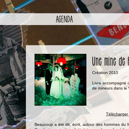
AGENDA
Une mine de
Création 2010
Livre accompagné d
de mineurs dans le 
Télécharger 
Beaucoup a été dit, écrit, autour des hommes du f