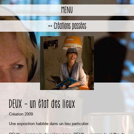
Skip
to
MENU
content
<< Créations passées
DEUX – un état des lieux
Création 2009
Une exposition habitée dans un lieu particulier.