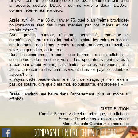
DEUX… comme le deuxième sexe. DEUX… comme le chiffre de
la Sécurité sociale. DEUX… comme vivre à deux. DEUX…
comme l’éternel numéro deux.
Après avril 44, mai 68 ou janvier 75, quel bilan (même provisoire)
pouvons-nous tirer des luttes menées par nos mères et nos
grands-mères ?
Avec gravité, humour, réalisme, sensibilité, tendresse et
autodérision, cette exposition habitée explore les coins et recoins
des femmes – conditions, clichés, rapports au corps, au travail, au
sexe, au quotidien, au temps…
Dans un appartement à louer : une femme… des installations…
des photos… du son et des voix… Les spectateurs sont invités à
le parcourir à leur rythme, par affinités visuelles ou sonores, et à
aller à la rencontre des femmes vivant dans les pays occidentaux
aujourd’hui…
« Voyez cette beauté dans le miroir, ce visage, je n’en reviens
pas, ce sourire, dire que c’est moi, éblouissante, ensorcelée ! »
Durée : environ une heure dans l’appartement, plus ou moins si
affinités.
DISTRIBUTION
Camille Perreau > direction artistique, installations
Servane Deschamps > regard extérieur
Marie-Pascale Grenier > comédienne
Caroline Vergon > chargée de production et de diffusion,
COMPAGNIE ENTRE CHIEN ET LOUP
documentation