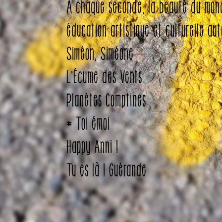
A chaque seconde, la beauté du mon
éducation artistique et culturelle au
Siméon, Siméone
L’Écume des Vents
Planètes Comptines
# Toi émoi
Happy Anni !
Tu es là ! Guérande