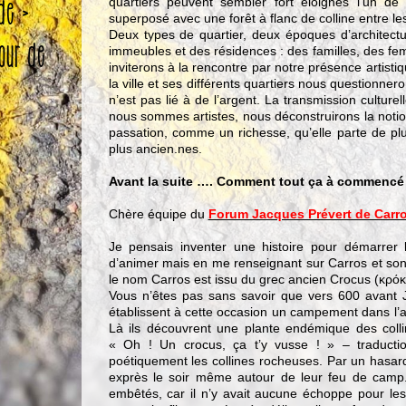
quartiers peuvent sembler fort éloignés l’un de 
de >
superposé avec une forêt à flanc de colline entre le
Deux types de quartier, deux époques d’architectur
tour de
immeubles et des résidences : des familles, des 
inviterons à la rencontre par notre présence artisti
la ville et ses différents quartiers nous questionner
n’est pas lié à de l’argent. La transmission culture
nous sommes artistes, nous déconstruirons la not
passation, comme un richesse, qu’elle parte de plu
plus ancien.nes.
Avant la suite …. Comment tout ça à commencé 
Chère équipe du
Forum Jacques Prévert de Carr
Je pensais inventer une histoire pour démarrer l
d’animer mais en me renseignant sur Carros et son 
le nom Carros est issu du grec ancien Crocus (κρόκ
Vous n’êtes pas sans savoir que vers 600 avant J.
établissent à cette occasion un campement dans l’a
Là ils découvrent une plante endémique des colli
« Oh ! Un crocus, ça t’y vusse ! » – traduction
poétiquement les collines rocheuses. Par un hasard to
exprès le soir même autour de leur feu de camp.
embêtés, car il n’y avait aucune échoppe pour les 