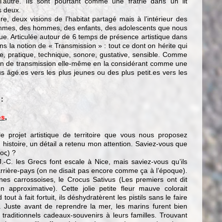
l’autre. Ils sont pourtant comme une fratrie dans un lit
s deux.
e, deux visions de l’habitat partagé mais à l’intérieur des
femmes, des hommes, des enfants, des adolescents que nous
que. Articulée autour de 6 temps de présence artistique dans
ons la notion de « Transmission » : tout ce dont on hérite qui
lle, pratique, technique, sonore, gustative, sensible. Comme
ion de transmission elle-même en la considérant comme une
s âgé.es vers les plus jeunes ou des plus petit.es vers les
:
os
,
e projet artistique de territoire que vous nous proposez
histoire, un détail a retenu mon attention. Saviez-vous que
ος) ?
-C. les Grecs font escale à Nice, mais saviez-vous qu’ils
rrière-pays (on ne disait pas encore comme ça à l’époque).
nes carrossoises, le Crocus Sativus (Les premiers ont dit
 approximative). Cette jolie petite fleur mauve colorait
ut à fait fortuit, ils déshydratèrent les pistils sans le faire
 Juste avant de reprendre la mer, les marins furent bien
traditionnels cadeaux-souvenirs à leurs familles. Trouvant